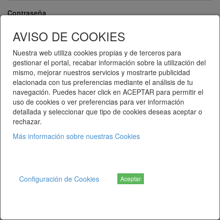
Contraseña
AVISO DE COOKIES
Nuestra web utiliza cookies propias y de terceros para
Recuérdame
gestionar el portal, recabar información sobre la utilización del
mismo, mejorar nuestros servicios y mostrarte publicidad
Entrar
Regístrese
elacionada con tus preferencias mediante el análisis de tu
navegación. Puedes hacer click en ACEPTAR para permitir el
¿Ha olvidado su contraseña?
uso de cookies o ver preferencias para ver información
detallada y seleccionar que tipo de cookies deseas aceptar o
rechazar.
Más información sobre nuestras Cookies
Telematel eCommerce v14.3.38 © 2026
Telematel S.L.
Configuración de Cookies
Aceptar