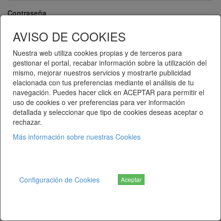
Contraseña
AVISO DE COOKIES
Nuestra web utiliza cookies propias y de terceros para
Recuérdame
gestionar el portal, recabar información sobre la utilización del
mismo, mejorar nuestros servicios y mostrarte publicidad
Entrar
Regístrese
elacionada con tus preferencias mediante el análisis de tu
navegación. Puedes hacer click en ACEPTAR para permitir el
¿Ha olvidado su contraseña?
uso de cookies o ver preferencias para ver información
detallada y seleccionar que tipo de cookies deseas aceptar o
rechazar.
Más información sobre nuestras Cookies
Telematel eCommerce v14.3.38 © 2026
Telematel S.L.
Configuración de Cookies
Aceptar